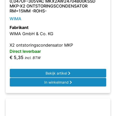
0,047UF-305VAC MKX2AW24704B00KSSD
MKP-X2 ONTSTORINGSCONDENSATOR
RM=15MM -ROHS-
WIMA
Fabrikant
WIMA GmbH & Co. KG
X2 ontstoringscondensator MKP
Direct leverbaar
€
5,35
incl. BTW
Bekijk artikel
In winkelmand