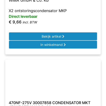
WIMA GmbH & Co. KG
X2 ontstoringscondensator MKP
Direct leverbaar
€
9,66
incl. BTW
Bekijk artikel
In winkelmand
470NF-275V 30007858 CONDENSATOR MKT