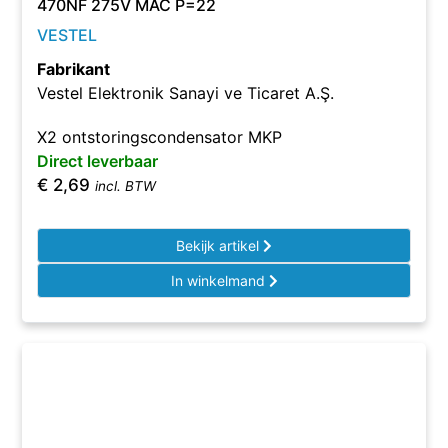
470NF 275V MAC P=22
VESTEL
Fabrikant
Vestel Elektronik Sanayi ve Ticaret A.Ş.
X2 ontstoringscondensator MKP
Direct leverbaar
€
2,69
incl. BTW
Bekijk artikel
In winkelmand