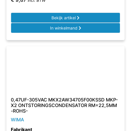
€
9,87
incl. BTW
Bekijk artikel
In winkelmand
0,47UF-305VAC MKX2AW34705F00KSSD MKP-
X2 ONTSTORINGSCONDENSATOR RM=22,5MM
-ROHS-
WIMA
Fabrikant