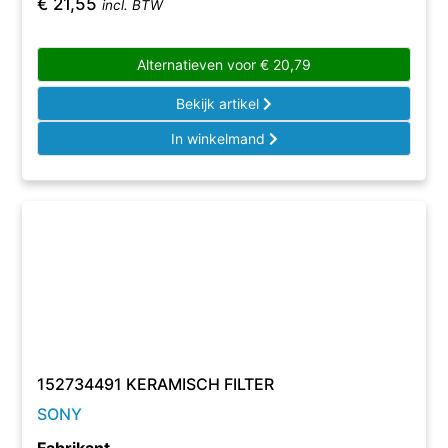
€
21,55
incl. BTW
Alternatieven voor
€
20,79
Bekijk artikel
In winkelmand
152734491 KERAMISCH FILTER
SONY