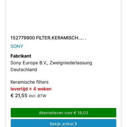
152779900 FILTER.KERAMISCH.... .
SONY
Fabrikant
Sony Europe B.V., Zweigniederlassung
Deutschland
Keramische filters
levertijd ± 4 weken
€
21,55
incl. BTW
Alternatieven voor
€
19,03
Bekijk artikel