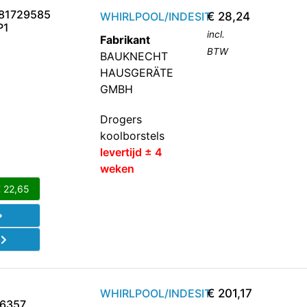
81729585
WHIRLPOOL/INDESIT
€
28,24
P1
incl.
Fabrikant
BTW
BAUKNECHT
HAUSGERÄTE
GMBH
Drogers
koolborstels
levertijd ± 4
weken
€
22,65
d
WHIRLPOOL/INDESIT
€
201,17
6357