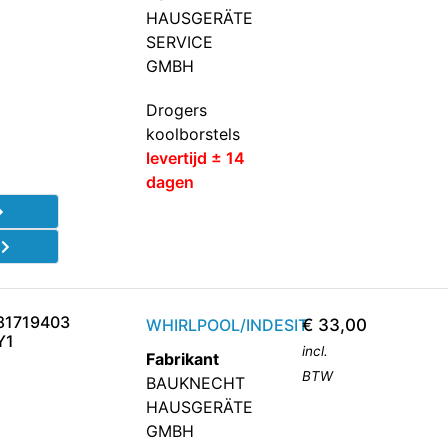
HAUSGERÄTE
SERVICE
GMBH
Drogers
koolborstels
levertijd ± 14
dagen
d
81719403
WHIRLPOOL/INDESIT
€
33,00
Y1
incl.
Fabrikant
BTW
BAUKNECHT
HAUSGERÄTE
GMBH