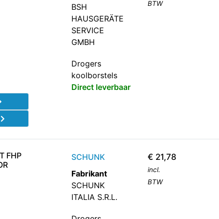
BTW
BSH
HAUSGERÄTE
SERVICE
GMBH
Drogers
koolborstels
Direct leverbaar
d
T FHP
SCHUNK
€
21,78
OR
incl.
Fabrikant
BTW
SCHUNK
ITALIA S.R.L.
Drogers