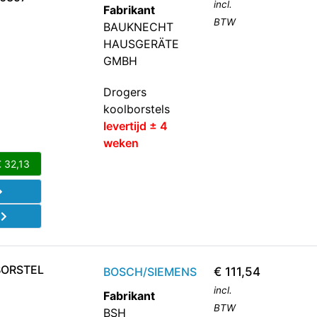
incl.
Fabrikant
BTW
BAUKNECHT
HAUSGERÄTE
GMBH
Drogers
koolborstels
levertijd ± 4
weken
€
32,13
d
BORSTEL
BOSCH/SIEMENS
€
111,54
incl.
Fabrikant
BTW
BSH