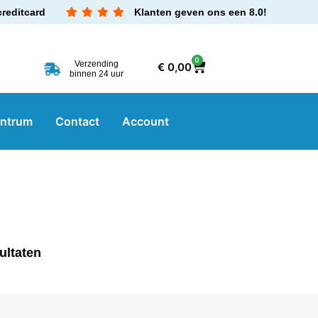
creditcard
Klanten geven ons een 8.0!
0
Verzending
€
0,00
binnen 24 uur
entrum
Contact
Account
ultaten