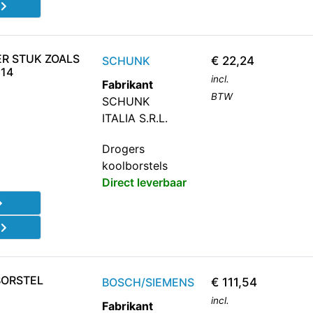
d
R STUK ZOALS
SCHUNK
€
22,24
214
incl.
Fabrikant
BTW
SCHUNK
ITALIA S.R.L.
Drogers
koolborstels
Direct leverbaar
d
BORSTEL
BOSCH/SIEMENS
€
111,54
incl.
Fabrikant