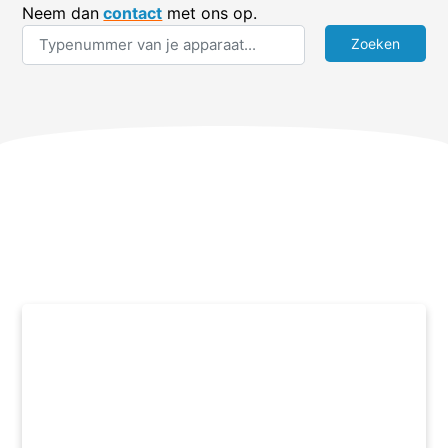
Neem dan
contact
met ons op.