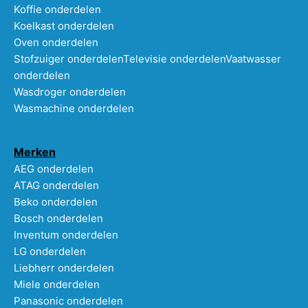
Koffie onderdelen
Koelkast onderdelen
Oven onderdelen
Stofzuiger onderdelen
Televisie onderdelen
Vaatwasser
onderdelen
Wasdroger onderdelen
Wasmachine onderdelen
Merken
AEG onderdelen
ATAG onderdelen
Beko onderdelen
Bosch onderdelen
Inventum onderdelen
LG onderdelen
Liebherr onderdelen
Miele onderdelen
Panasonic onderdelen