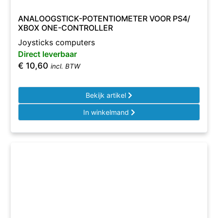
ANALOOGSTICK-POTENTIOMETER VOOR PS4/
XBOX ONE-CONTROLLER
Joysticks computers
Direct leverbaar
€
10,60
incl. BTW
Bekijk artikel
In winkelmand