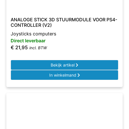
ANALOGE STICK 3D STUURMODULE VOOR PS4-
CONTROLLER (V2)
Joysticks computers
Direct leverbaar
€
21,95
incl. BTW
Bekijk artikel
In winkelmand