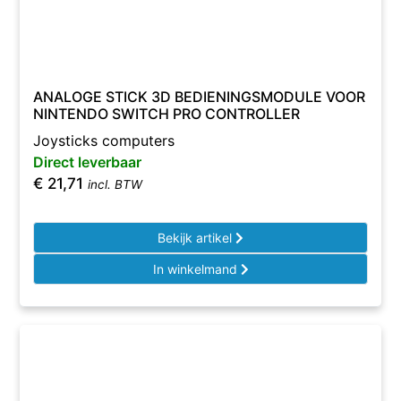
ANALOGE STICK 3D BEDIENINGSMODULE VOOR
NINTENDO SWITCH PRO CONTROLLER
Joysticks computers
Direct leverbaar
€
21,71
incl. BTW
Bekijk artikel
In winkelmand