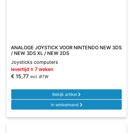
ANALOGE JOYSTICK VOOR NINTENDO NEW 3DS
/ NEW 3DS XL / NEW 2DS
Joysticks computers
levertijd ± 7 weken
€
15,77
incl. BTW
Bekijk artikel
In winkelmand