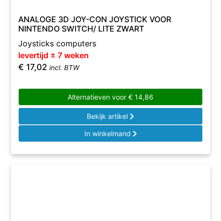
ANALOGE 3D JOY-CON JOYSTICK VOOR
NINTENDO SWITCH/ LITE ZWART
Joysticks computers
levertijd ± 7 weken
€
17,02
incl. BTW
Alternatieven voor
€
14,86
Bekijk artikel
In winkelmand