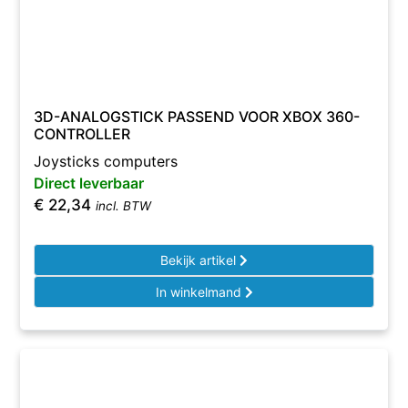
3D-ANALOGSTICK PASSEND VOOR XBOX 360-
CONTROLLER
Joysticks computers
Direct leverbaar
€
22,34
incl. BTW
Bekijk artikel
In winkelmand