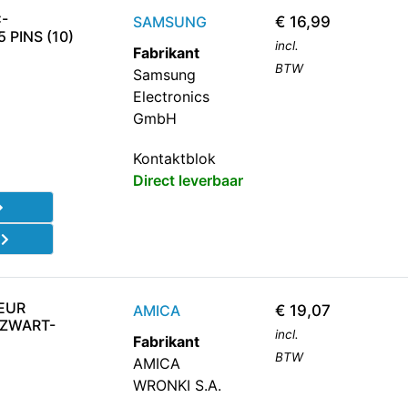
-
SAMSUNG
€
16,99
PINS (10)
incl.
Fabrikant
BTW
Samsung
Electronics
GmbH
Kontaktblok
Direct leverbaar
d
DEUR
AMICA
€
19,07
 ZWART-
incl.
Fabrikant
BTW
AMICA
WRONKI S.A.