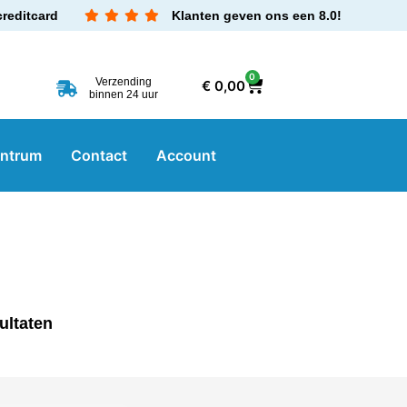
creditcard
Klanten geven ons een 8.0!
0
Verzending
€
0,00
binnen 24 uur
entrum
Contact
Account
ultaten