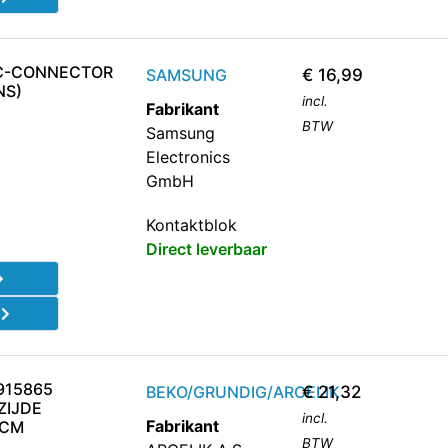
PC-CONNECTOR
SAMSUNG
€
16,99
NS)
incl.
Fabrikant
BTW
Samsung
Electronics
GmbH
Kontaktblok
Direct leverbaar
d
915865
BEKO/GRUNDIG/ARCELIK
€
21,32
ZIJDE
incl.
Fabrikant
8CM
BTW