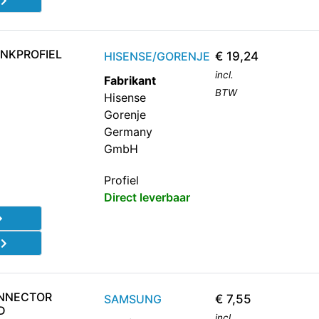
d
ANKPROFIEL
HISENSE/GORENJE
€
19,24
incl.
Fabrikant
BTW
Hisense
Gorenje
Germany
GmbH
Profiel
Direct leverbaar
d
ONNECTOR
SAMSUNG
€
7,55
D
incl.