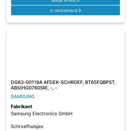
Bekijk artikel
In winkelmand
DG63-00119A AFDEK-SCHROEF, BT65FQBPST,
ABS(HG0760SR), -, -
SAMSUNG
Fabrikant
Samsung Electronics GmbH
Schroefhulsjes