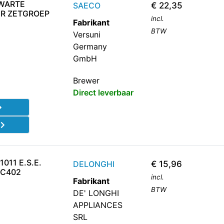
ZWARTE
SAECO
€
22,35
ER ZETGROEP
incl.
Fabrikant
BTW
Versuni
Germany
GmbH
Brewer
Direct leverbaar
d
011 E.S.E.
DELONGHI
€
15,96
SC402
incl.
Fabrikant
BTW
DE' LONGHI
APPLIANCES
SRL