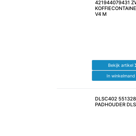
421944079431 
KOFFIECONTAIN
V4 M
Bekijk artikel
In winkelman
DLSC402 5513281
PADHOUDER DL