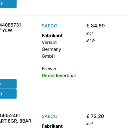
d
944085731
SAECO
€
84,69
/ YLW
incl.
Fabrikant
BTW
Versuni
Germany
GmbH
Brewer
Direct leverbaar
d
944052461
SAECO
€
72,20
RT 8GR. 8BAR
incl.
Fabrikant