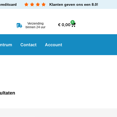
creditcard
Klanten geven ons een 8.0!
0
Verzending
€
0,00
binnen 24 uur
entrum
Contact
Account
ultaten