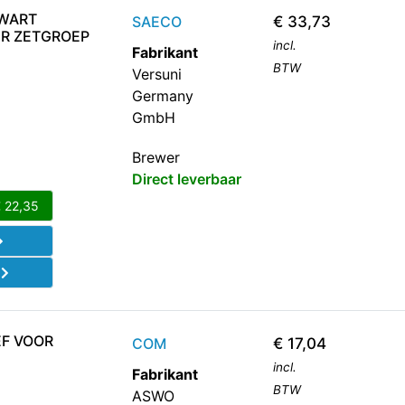
ZWART
SAECO
€
33,73
ER ZETGROEP
incl.
Fabrikant
BTW
Versuni
Germany
GmbH
Brewer
Direct leverbaar
€
22,35
d
EF VOOR
COM
€
17,04
incl.
Fabrikant
BTW
ASWO