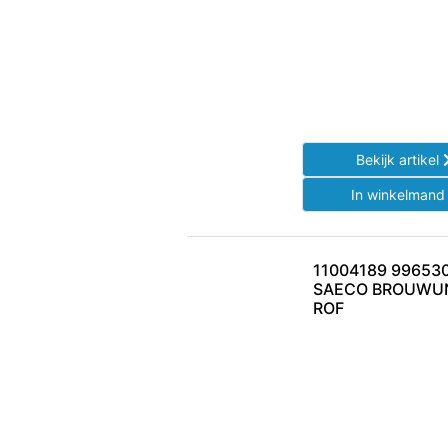
Bekijk artikel
In winkelman
11004189 99653
SAECO BROUWUN
ROF