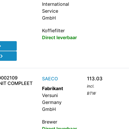
International
Service
GmbH
Koffiefilter
Direct leverbaar
d
0002109
SAECO
113.03
IT COMPLEET
incl.
Fabrikant
BTW
Versuni
Germany
GmbH
Brewer
Direct leverbaar