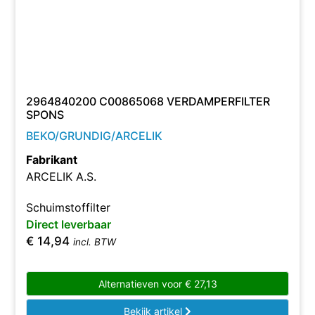
2964840200 C00865068 VERDAMPERFILTER
SPONS
BEKO/GRUNDIG/ARCELIK
Fabrikant
ARCELIK A.S.
Schuimstoffilter
Direct leverbaar
€
14,94
incl. BTW
Alternatieven voor
€
27,13
Bekijk artikel