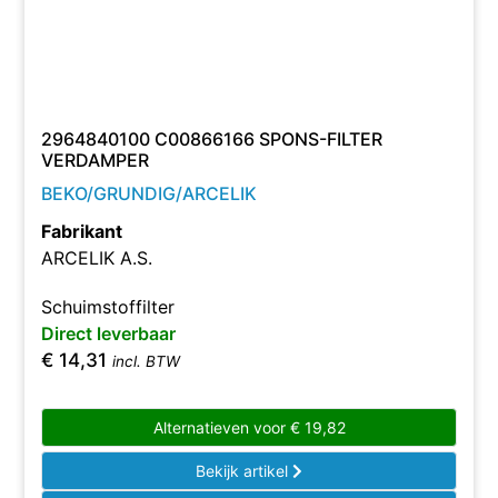
2964840100 C00866166 SPONS-FILTER
VERDAMPER
BEKO/GRUNDIG/ARCELIK
Fabrikant
ARCELIK A.S.
Schuimstoffilter
Direct leverbaar
€
14,31
incl. BTW
Alternatieven voor
€
19,82
Bekijk artikel