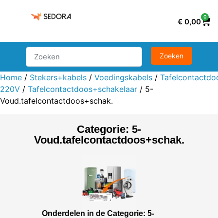
0
€
0,00
Home
/
Stekers+kabels
/
Voedingskabels
/
Tafelcontactdo
220V
/
Tafelcontactdoos+schakelaar
/ 5-
Voud.tafelcontactdoos+schak.
Categorie: 5-
Voud.tafelcontactdoos+schak.
Onderdelen in de Categorie: 5-