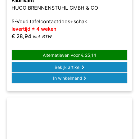
Fabrikant
HUGO BRENNENSTUHL GMBH & CO
5-Voud.tafelcontactdoos+schak.
levertijd ± 4 weken
€
28,94
incl. BTW
Alternatieven voor
€
25,14
Bekijk artikel
In winkelmand