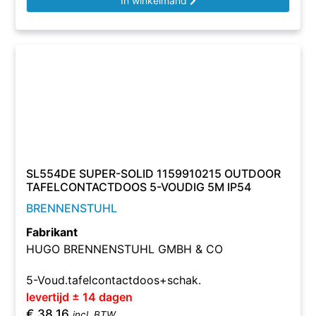
In winkelmand
SL554DE SUPER-SOLID 1159910215 OUTDOOR
TAFELCONTACTDOOS 5-VOUDIG 5M IP54
BRENNENSTUHL
Fabrikant
HUGO BRENNENSTUHL GMBH & CO
5-Voud.tafelcontactdoos+schak.
levertijd ± 14 dagen
€
38,16
incl. BTW