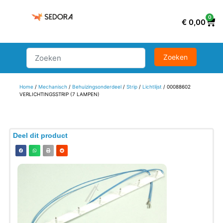
0
€
0,00
Home
/
Mechanisch
/
Behuizingsonderdeel
/
Strip
/
Lichtlijst
/ 00088602
VERLICHTINGSSTRIP (7 LAMPEN)
Deel dit product