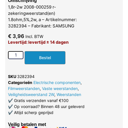
Omschrijving
1,8r-2w 2008-000259 r-
zekeringweerstand(en)
1.8ohm,5%,2w, a – Artikelnummer:
3282394 – Fabrikant: SAMSUNG
€
3,96
Incl. BTW
Levertijd: levertijd ± 14 dagen
Bestel
SKU
3282394
Categorieën
Electrische componenten
,
Filmweerstanden
,
Vaste weerstanden
,
Veiligheidsweerstand 2W
,
Weerstanden
✔
Gratis verzenden vanaf €100
✔
Op voorraad? Binnen 48 uur geleverd
✔
Altijd scherp geprijsd
Veilig betalen met