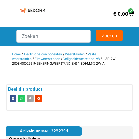
0
€
0,00
Home
/
Electrische componenten
/
Weerstanden
/
Vaste
weerstanden
/
Filmweerstanden
/
Veiligheidsweerstand 2W
/ 1,8R-2W
2008-000259 R-ZEKERINGWEERSTAND(EN) 1.8OHM,5%,2W, A
Deel dit product
Artikelnummer: 3282394