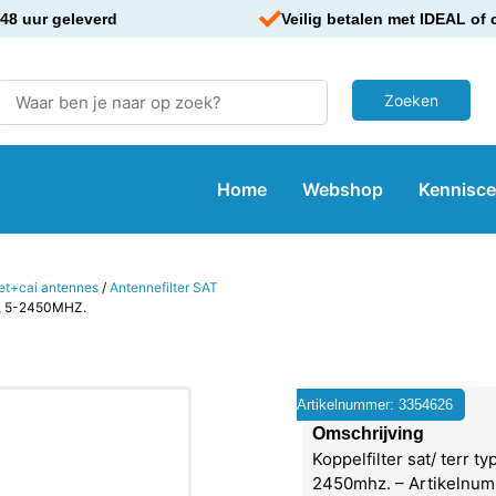
48 uur geleverd
Veilig betalen met IDEAL of 
Home
Webshop
Kennisc
iet+cai antennes
/
Antennefilter SAT
, 5-2450MHZ.
Artikelnummer: 3354626
Omschrijving
Koppelfilter sat/ terr ty
2450mhz. – Artikelnum