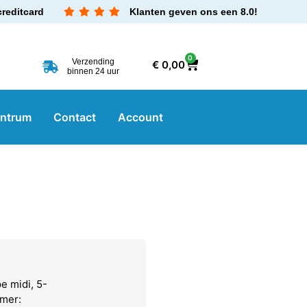
creditcard
Klanten geven ons een 8.0!
0
Verzending
€
0,00
binnen 24 uur
entrum
Contact
Account
pe midi, 5-
mer: