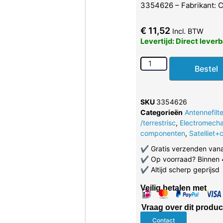
3354626 – Fabrikant:
€
11,52
Incl. BTW
Levertijd: Direct lever
Bestel
SKU
3354626
Categorieën
Antennefilt
/terrestrisc
,
Electromech
componenten
,
Satelliet+
✔
Gratis verzenden van
✔
Op voorraad? Binnen 
✔
Altijd scherp geprijsd
Veilig betalen met
Vraag over dit produc
Contact