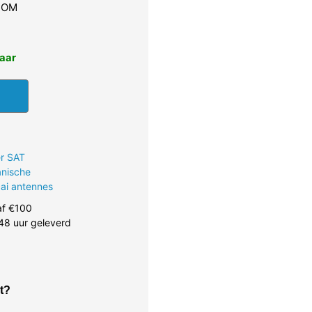
 COM
baar
er SAT
anische
cai antennes
af €100
48 uur geleverd
t?