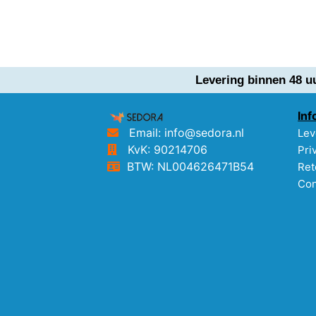
Levering binnen 48 u
Inf
Email: info@sedora.nl
Lev
KvK: 90214706
Pri
BTW: NL004626471B54
Ret
Con