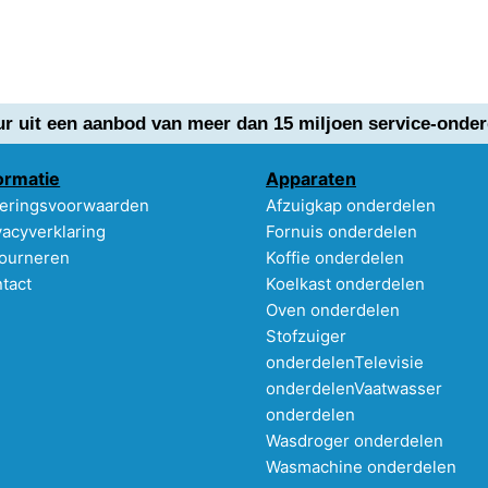
ur uit een aanbod van meer dan 15 miljoen service-onder
ormatie
Apparaten
eringsvoorwaarden
Afzuigkap onderdelen
vacyverklaring
Fornuis onderdelen
ourneren
Koffie onderdelen
tact
Koelkast onderdelen
Oven onderdelen
Stofzuiger
onderdelen
Televisie
onderdelen
Vaatwasser
onderdelen
Wasdroger onderdelen
Wasmachine onderdelen