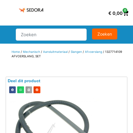
0
€
0,00
Home
/
Mechanisch
/
Aansluitmateriaal
/
Slangen
/
Afvoerslang
/ 1327714109
AFVOERSLANG, SET
Deel dit product