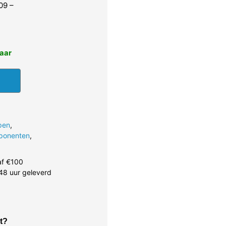
09 –
baar
pen
,
ponenten
,
af €100
48 uur geleverd
t?