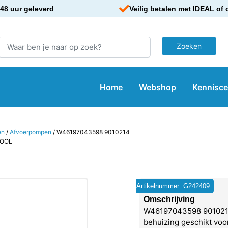
48 uur geleverd
Veilig betalen met IDEAL of 
Home
Webshop
Kennisc
en
/
Afvoerpompen
/ W46197043598 9010214
POOL
Artikelnummer: G242409
Omschrijving
W46197043598 901021
behuizing geschikt voor