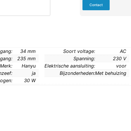
Contact
ngang:
34 mm
Soort voltage:
AC
tgang:
235 mm
Spanning:
230 V
Merk:
Hanyu
Elektrische aansluiting:
voor
nzeef:
ja
Bijzonderheden:
Met behuizing
ogen:
30 W