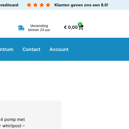
creditcard
Klanten geven ons een 8.0!
0
Verzending
€
0,00
binnen 24 uur
entrum
Contact
Account
4 pomp met
 whirlpool –