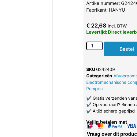
Artikelnummer: G2424
Fabrikant: HANYU
€
22,68
Incl. BTW
Levertijd: Direct lever
Bestel
SKU
G242409
Categorieën
Afvoerpom
Electromechanische com
Pompen
✔
Gratis verzenden van
✔
Op voorraad? Binnen 
✔
Altijd scherp geprijsd
Veilig betalen met
Vraag over dit produc