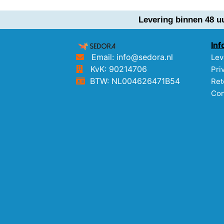
Levering binnen 48 u
Inf
Email: info@sedora.nl
Lev
KvK: 90214706
Pri
BTW: NL004626471B54
Ret
Con