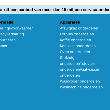
ur uit een aanbod van meer dan 15 miljoen service-onder
ormatie
Apparaten
eringsvoorwaarden
Afzuigkap onderdelen
vacyverklaring
Fornuis onderdelen
ourneren
Koffie onderdelen
tact
Koelkast onderdelen
Oven onderdelen
Stofzuiger
onderdelen
Televisie
onderdelen
Vaatwasser
onderdelen
Wasdroger onderdelen
Wasmachine onderdelen