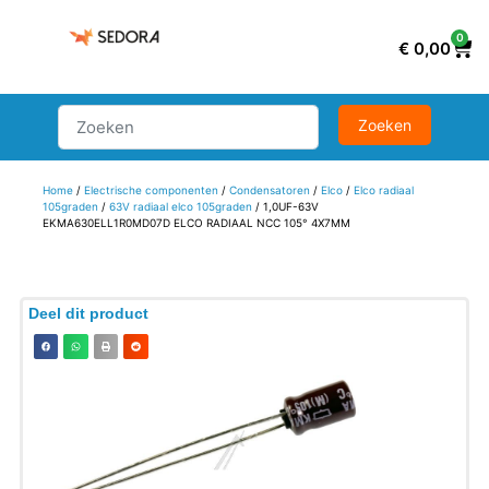
0
€
0,00
Home
/
Electrische componenten
/
Condensatoren
/
Elco
/
Elco radiaal
105graden
/
63V radiaal elco 105graden
/ 1,0UF-63V
EKMA630ELL1R0MD07D ELCO RADIAAL NCC 105° 4X7MM
Deel dit product