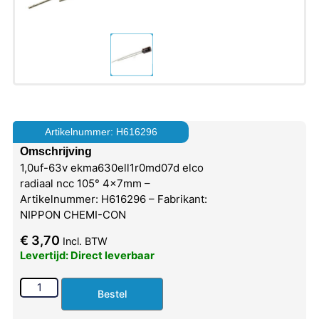
Artikelnummer: H616296
Omschrijving
1,0uf-63v ekma630ell1r0md07d elco
radiaal ncc 105° 4x7mm –
Artikelnummer: H616296 – Fabrikant:
NIPPON CHEMI-CON
€
3,70
Incl. BTW
Levertijd: Direct leverbaar
Bestel