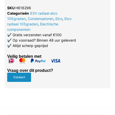
SKU
H616296
Categorieën
63V radiaal elco
105graden
,
Condensatoren
,
Elco
,
Elco
radiaal 105graden
,
Electrische
componenten
✔
Gratis verzenden vanaf €100
✔
Op voorraad? Binnen 48 uur geleverd
✔
Altijd scherp geprijsd
Veilig betalen met
Vraag over dit product?
Contact