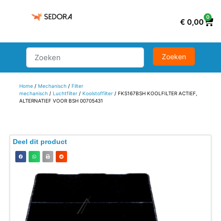
0
€
0,00
Home
/
Mechanisch
/
Filter
mechanisch
/
Luchtfilter
/
Koolstoffilter
/ FKS167BSH KOOLFILTER ACTIEF,
ALTERNATIEF VOOR BSH 00705431
Deel dit product