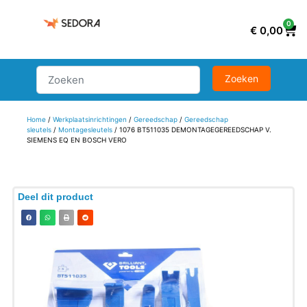
0
€
0,00
Home
/
Werkplaatsinrichtingen
/
Gereedschap
/
Gereedschap
sleutels
/
Montagesleutels
/ 1076 BT511035 DEMONTAGEGEREEDSCHAP V.
SIEMENS EQ EN BOSCH VERO
Deel dit product