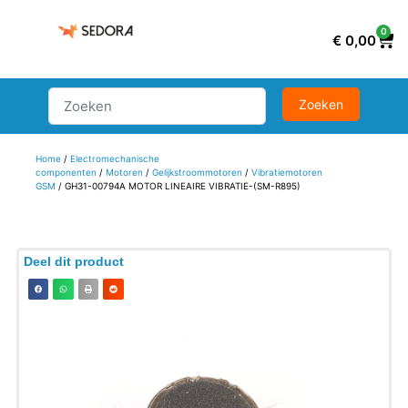
0
€
0,00
Home
/
Electromechanische
componenten
/
Motoren
/
Gelijkstroommotoren
/
Vibratiemotoren
GSM
/ GH31-00794A MOTOR LINEAIRE VIBRATIE-(SM-R895)
Deel dit product