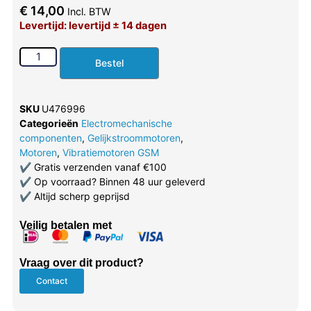
€
14,00
Incl. BTW
Levertijd: levertijd ± 14 dagen
Bestel
SKU
U476996
Categorieën
Electromechanische
componenten
,
Gelijkstroommotoren
,
Motoren
,
Vibratiemotoren GSM
✔
Gratis verzenden vanaf €100
✔
Op voorraad? Binnen 48 uur geleverd
✔
Altijd scherp geprijsd
Veilig betalen met
Vraag over dit product?
Contact