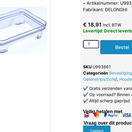
– Artikelnummer: U993
Fabrikant: DELONGHI
€
18,91
Incl. BTW
Levertijd: Direct lever
Bestel
SKU
U993861
Categorieën
Bevestigin
Gatenstrips/Schijf
,
Houde
✔
Gratis verzenden van
✔
Op voorraad? Binnen 
✔
Altijd scherp geprijsd
Veilig betalen met
Vraag over dit produc
Contact