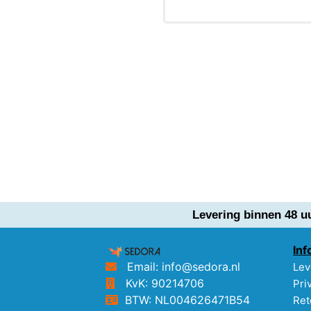
Levering binnen 48 u
Inf
Email: info@sedora.nl
Lev
KvK: 90214706
Pri
BTW: NL004626471B54
Ret