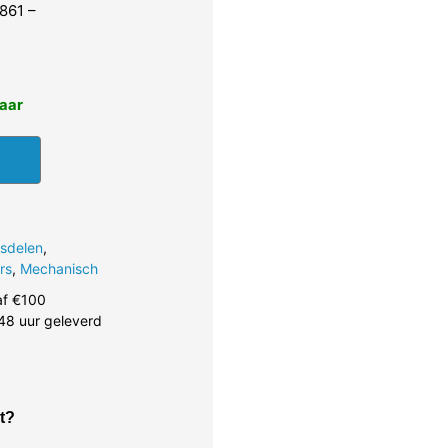
861 –
baar
gsdelen
,
rs
,
Mechanisch
af €100
48 uur geleverd
t?