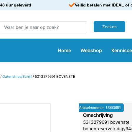
48 uur geleverd
Veilig betalen met IDEAL of 
Home
Webshop
Kennisc
/
Gatenstrips/Schijf
/ 5313279691 BOVENSTE
Artikelnummer: U993861
Omschrijving
5313279691 bovenste
bonenreservoir dlgy9