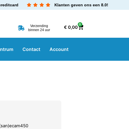
creditcard
Klanten geven ons een 8.0!
0
Verzending
€
0,00
binnen 24 uur
entrum
Contact
Account
4(san)ecam450