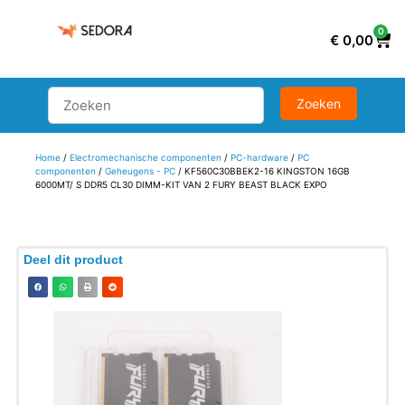
0
€
0,00
Home
/
Electromechanische componenten
/
PC-hardware
/
PC
componenten
/
Geheugens - PC
/ KF560C30BBEK2-16 KINGSTON 16GB
6000MT/ S DDR5 CL30 DIMM-KIT VAN 2 FURY BEAST BLACK EXPO
Deel dit product