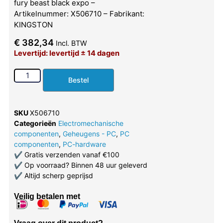
fury beast black expo –
Artikelnummer: X506710 – Fabrikant:
KINGSTON
€
382,34
Incl. BTW
Levertijd: levertijd ± 14 dagen
Bestel
SKU
X506710
Categorieën
Electromechanische
componenten
,
Geheugens - PC
,
PC
componenten
,
PC-hardware
✔
Gratis verzenden vanaf €100
✔
Op voorraad? Binnen 48 uur geleverd
✔
Altijd scherp geprijsd
Veilig betalen met