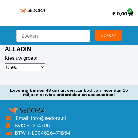
0
€
0,00
ALLADIN
Kies uw groep:
Levering binnen 48 uur uit een aanbod van meer dan 15
miljoen service-onderdelen en accessoires!
Email: info@sedora.nl
KvK: 90214706
BTW: NL004626471B54