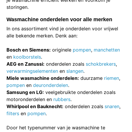
je wasmachine efficiënt werken en voorkom je
storingen.
Wasmachine onderdelen voor alle merken
In ons assortiment vind je onderdelen voor vrijwel
alle bekende merken. Denk aan:
Bosch en Siemens:
originele
pompen
,
manchetten
en
koolborstels
.
AEG en Zanussi:
onderdelen zoals
schokbrekers
,
verwarmingselementen
en
slangen
.
Miele wasmachine onderdelen:
duurzame
riemen
,
pompen
en
deuronderdelen
.
Samsung en LG:
veelgebruikte onderdelen zoals
motoronderdelen en
rubbers
.
Whirlpool en Bauknecht:
onderdelen zoals
snaren
,
filters
en
pompen
.
Door het typenummer van je wasmachine te