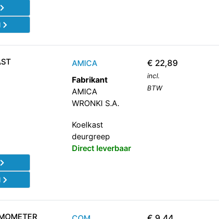
l
d
AST
AMICA
€
22,89
incl.
Fabrikant
BTW
AMICA
WRONKI S.A.
Koelkast
deurgreep
Direct leverbaar
l
d
RMOMETER
COM
€
9,44