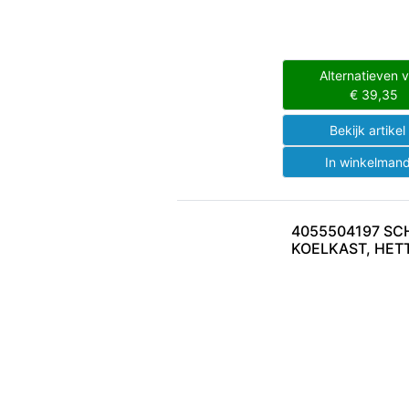
Alternatieven 
€
39,35
Bekijk artike
In winkelman
4055504197 SC
KOELKAST, HET