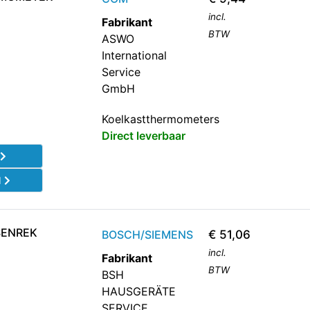
incl.
Fabrikant
BTW
ASWO
International
Service
GmbH
Koelkastthermometers
Direct leverbaar
l
d
SENREK
BOSCH/SIEMENS
€
51,06
incl.
Fabrikant
BTW
BSH
HAUSGERÄTE
SERVICE