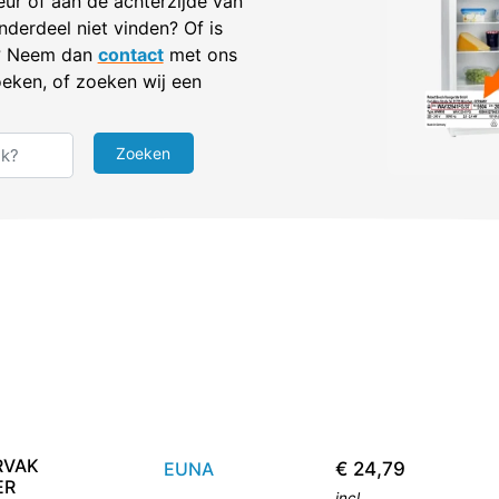
eur of aan de achterzijde van
nderdeel niet vinden? Of is
r? Neem dan
contact
met ons
eken, of zoeken wij een
RVAK
EUNA
€
24,79
ER
incl.