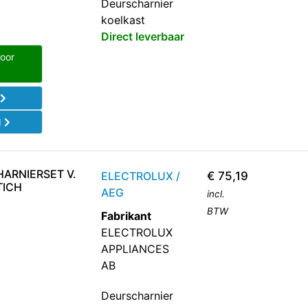
Deurscharnier
koelkast
Direct leverbaar
voor
l
d
HARNIERSET V.
ELECTROLUX /
€
75,19
TICH
AEG
incl.
BTW
Fabrikant
ELECTROLUX
APPLIANCES
AB
Deurscharnier