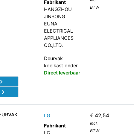
Fabrikant
BTW
HANGZHOU
JINSONG
EUNA
ELECTRICAL
APPLIANCES
CO.,LTD.
Deurvak
koelkast onder
Direct leverbaar
l
d
EURVAK
LG
€
42,54
incl.
Fabrikant
BTW
LG