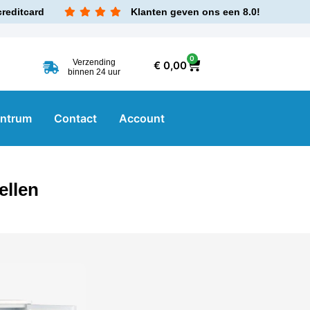
creditcard
Klanten geven ons een 8.0!
0
Verzending
€
0,00
binnen 24 uur
entrum
Contact
Account
ellen