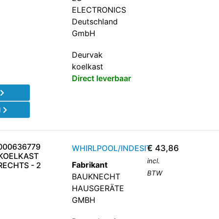
ELECTRONICS
Deutschland
GmbH
Deurvak
koelkast
Direct leverbaar
l
d
000636779
WHIRLPOOL/INDESIT
€
43,86
KOELKAST
incl.
Fabrikant
RECHTS - 2
BTW
BAUKNECHT
HAUSGERÄTE
GMBH