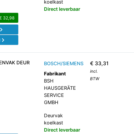
koelkast
Direct leverbaar
€
32,98
l
d
SENVAK DEUR
BOSCH/SIEMENS
€
33,31
incl.
Fabrikant
BTW
BSH
HAUSGERÄTE
SERVICE
GMBH
Deurvak
koelkast
Direct leverbaar