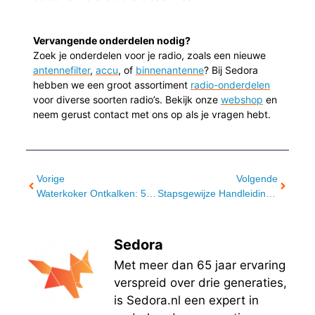
Vervangende onderdelen nodig?
Zoek je onderdelen voor je radio, zoals een nieuwe
antennefilter
,
accu
, of
binnenantenne
? Bij Sedora
hebben we een groot assortiment
radio-onderdelen
voor diverse soorten radio’s. Bekijk onze
webshop
en
neem gerust contact met ons op als je vragen hebt.
Vorige
Volgende
Waterkoker Ontkalken: 5 Tips Om Je Waterkoker Perfect Kalkvrij Te Houden.
Stapsgewijze Handleiding Voor Het Ontkalken Van Je Dolce Gusto Mini Me.
Sedora
Met meer dan 65 jaar ervaring
verspreid over drie generaties,
is Sedora.nl een expert in