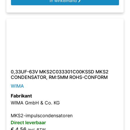
In winkelmand
0,33UF-63V MKS2C033301C00KSSD MKS2
CONDENSATOR, RM:5MM ROHS-CONFORM
WIMA
Fabrikant
WIMA GmbH & Co. KG
MKS2-impulscondensatoren
Direct leverbaar
€
4,56
incl. BTW