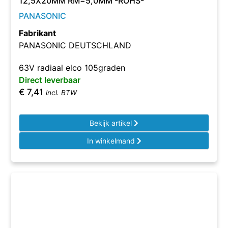
12,5X20MM RM=5,0MM -ROHS-
PANASONIC
Fabrikant
PANASONIC DEUTSCHLAND
63V radiaal elco 105graden
Direct leverbaar
€
7,41
incl. BTW
Bekijk artikel
In winkelmand