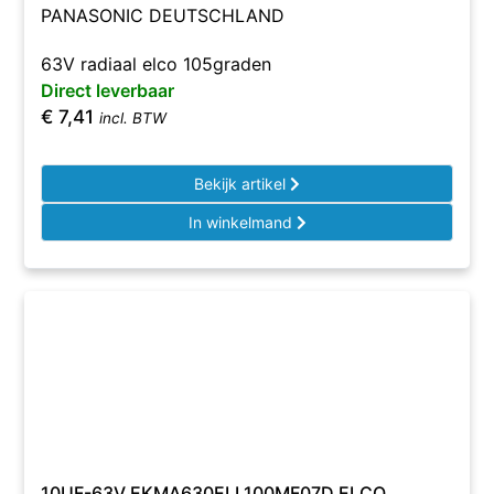
PANASONIC DEUTSCHLAND
63V radiaal elco 105graden
Direct leverbaar
€
7,41
incl. BTW
Bekijk artikel
In winkelmand
10UF-63V EKMA630ELL100MF07D ELCO