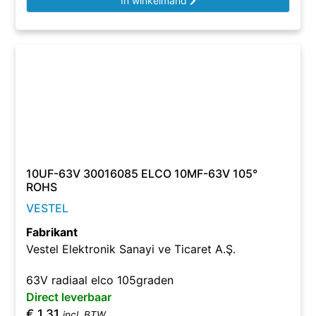
In winkelmand
10UF-63V 30016085 ELCO 10ΜF-63V 105°
ROHS
VESTEL
Fabrikant
Vestel Elektronik Sanayi ve Ticaret A.Ş.
63V radiaal elco 105graden
Direct leverbaar
€
1,31
incl. BTW