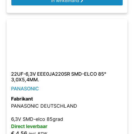
In winkelmand
22UF-6,3V EEE0JA220SR SMD-ELCO 85°
3,0X5,4MM.
PANASONIC
Fabrikant
PANASONIC DEUTSCHLAND
6,3V SMD-elco 85grad
Direct leverbaar
€
4,56
incl. BTW