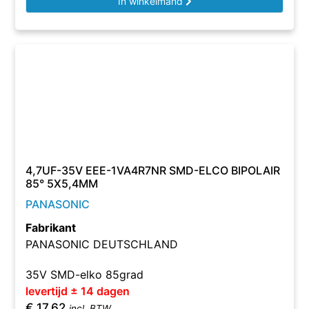
In winkelmand
4,7UF-35V EEE-1VA4R7NR SMD-ELCO BIPOLAIR
85° 5X5,4MM
PANASONIC
Fabrikant
PANASONIC DEUTSCHLAND
35V SMD-elko 85grad
levertijd ± 14 dagen
€
17,62
incl. BTW