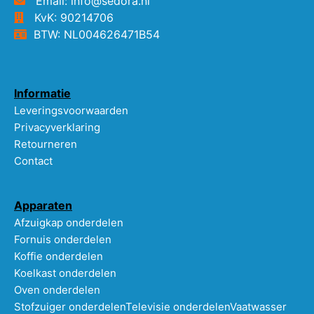
Email: info@sedora.nl
KvK: 90214706
BTW: NL004626471B54
Informatie
Leveringsvoorwaarden
Privacyverklaring
Retourneren
Contact
Apparaten
Afzuigkap onderdelen
Fornuis onderdelen
Koffie onderdelen
Koelkast onderdelen
Oven onderdelen
Stofzuiger onderdelen
Televisie onderdelen
Vaatwasser