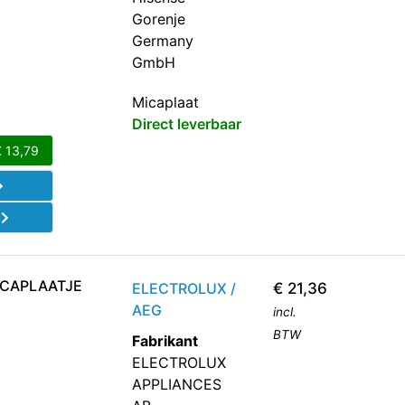
Gorenje
Germany
GmbH
Micaplaat
Direct leverbaar
€
13,79
d
ICAPLAATJE
ELECTROLUX /
€
21,36
AEG
incl.
BTW
Fabrikant
ELECTROLUX
APPLIANCES