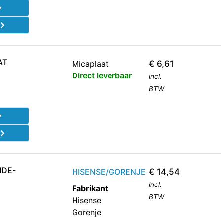
d
AT
Micaplaat
€
6,61
Direct leverbaar
incl.
BTW
d
IDE-
HISENSE/GORENJE
€
14,54
incl.
Fabrikant
BTW
Hisense
Gorenje