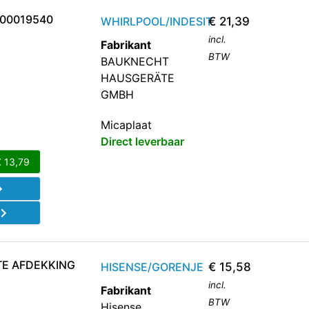
00019540
WHIRLPOOL/INDESIT
€
21,39
incl.
Fabrikant
BTW
BAUKNECHT
HAUSGERÄTE
GMBH
Micaplaat
Direct leverbaar
€
13,79
d
TE AFDEKKING
HISENSE/GORENJE
€
15,58
incl.
Fabrikant
BTW
Hisense