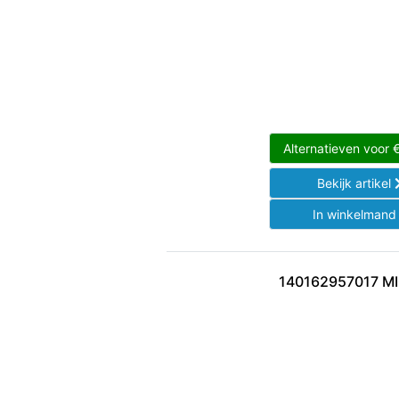
Alternatieven voor
Bekijk artikel
In winkelman
140162957017 M