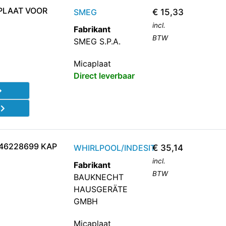
PLAAT VOOR
SMEG
€
15,33
incl.
Fabrikant
BTW
SMEG S.P.A.
Micaplaat
Direct leverbaar
d
46228699 KAP
WHIRLPOOL/INDESIT
€
35,14
incl.
Fabrikant
BTW
BAUKNECHT
HAUSGERÄTE
GMBH
Micaplaat