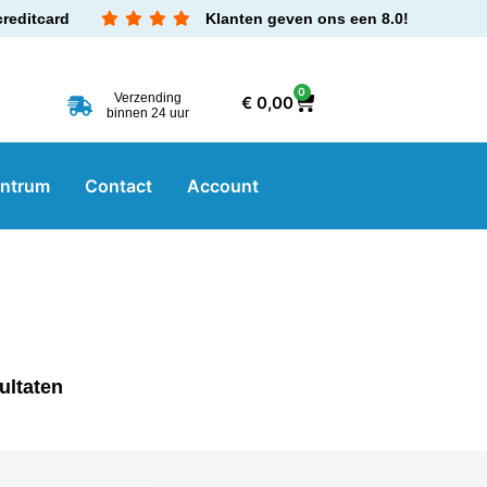
creditcard
Klanten geven ons een 8.0!
0
Verzending
€
0,00
binnen 24 uur
entrum
Contact
Account
ultaten