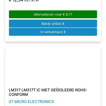
€
12,34
incl. BTW
Alternatieven voor
€
8,71
Bekijk artikel
In winkelmand
LM317 LM317T IC NIET GEÏSOLEERD ROHS-
CONFORM
ST MICRO ELECTRONICS