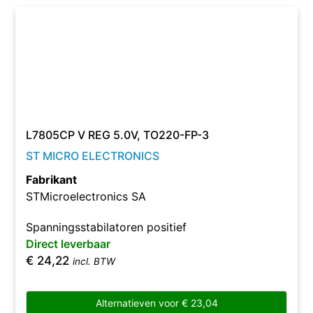
L7805CP V REG 5.0V, TO220-FP-3
ST MICRO ELECTRONICS
Fabrikant
STMicroelectronics SA
Spanningsstabilatoren positief
Direct leverbaar
€
24,22
incl. BTW
Alternatieven voor
€
23,04