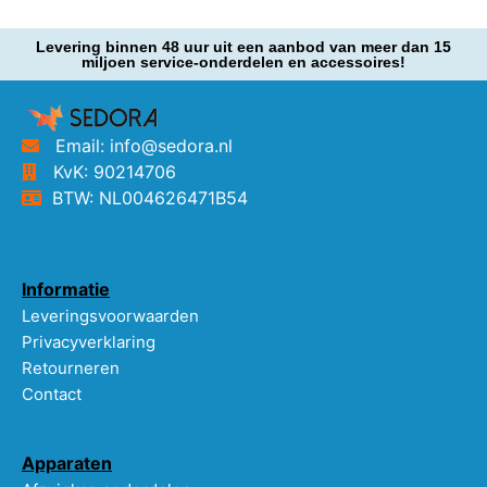
Levering binnen 48 uur uit een aanbod van meer dan 15
miljoen service-onderdelen en accessoires!
Email: info@sedora.nl
KvK: 90214706
BTW: NL004626471B54
Informatie
Leveringsvoorwaarden
Privacyverklaring
Retourneren
Contact
Apparaten