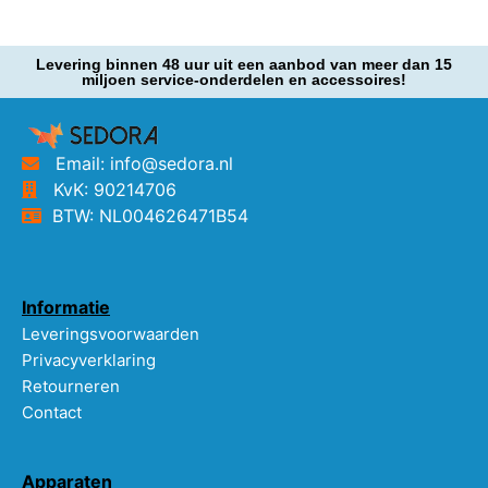
Levering binnen 48 uur uit een aanbod van meer dan 15
miljoen service-onderdelen en accessoires!
Email: info@sedora.nl
KvK: 90214706
BTW: NL004626471B54
Informatie
Leveringsvoorwaarden
Privacyverklaring
Retourneren
Contact
Apparaten