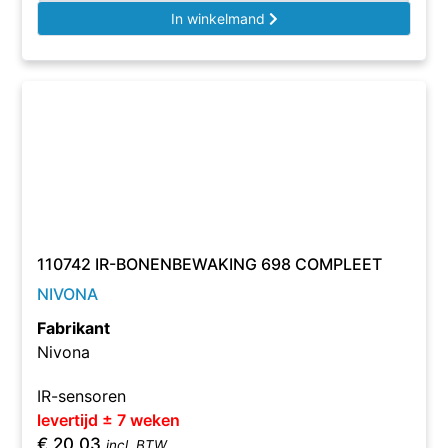
In winkelmand
110742 IR-BONENBEWAKING 698 COMPLEET
NIVONA
Fabrikant
Nivona
IR-sensoren
levertijd ± 7 weken
€
20,03
incl. BTW