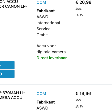
ION ACCU
COM
€
20,98
OR CANON LP-
incl.
Fabrikant
BTW
ASWO
International
Service
GmbH
Accu voor
digitale camera
Direct leverbaar
d
V-670MAH LI-
COM
€
19,66
AMERA ACCU
incl.
Fabrikant
BTW
ASWO