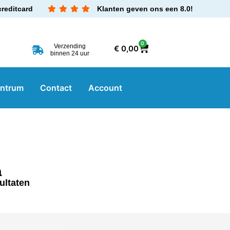
creditcard
Klanten geven ons een 8.0!
0
Verzending
€
0,00
binnen 24 uur
entrum
Contact
Account
a
ultaten