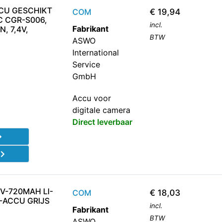
CU GESCHIKT
COM
€
19,94
 CGR-S006,
incl.
Fabrikant
, 7,4V,
BTW
ASWO
International
Service
GmbH
Accu voor
digitale camera
Direct leverbaar
d
V-720MAH LI-
COM
€
18,03
-ACCU GRIJS
incl.
Fabrikant
BTW
ASWO