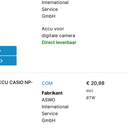
International
Service
GmbH
Accu voor
digitale camera
Direct leverbaar
d
CCU CASIO NP-
COM
€
20,98
incl.
Fabrikant
BTW
ASWO
International
Service
GmbH