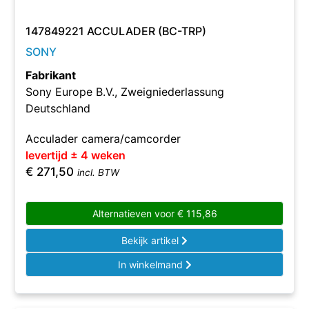
147849221 ACCULADER (BC-TRP)
SONY
Fabrikant
Sony Europe B.V., Zweigniederlassung
Deutschland
Acculader camera/camcorder
levertijd ± 4 weken
€
271,50
incl. BTW
Alternatieven voor
€
115,86
Bekijk artikel
In winkelmand