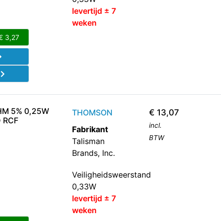
levertijd ± 7
weken
€
3,27
d
HM 5% 0,25W
THOMSON
€
13,07
 RCF
incl.
Fabrikant
BTW
Talisman
Brands, Inc.
Veiligheidsweerstand
0,33W
levertijd ± 7
weken