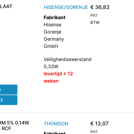
PLAAT
HISENSE/GORENJE
€
36,83
incl.
Fabrikant
BTW
Hisense
Gorenje
Germany
GmbH
Veiligheidsweerstand
0,33W
levertijd ± 12
weken
d
HM 5% 0,14W
THOMSON
€
13,07
 RCF
incl.
Fabrikant