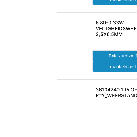
6,8R-0,33W
VEILIGHEIDSWE
2,5X6,5MM
Bekijk artikel
In winkelman
36104240 1R5 O
R=Y_WEERSTAND