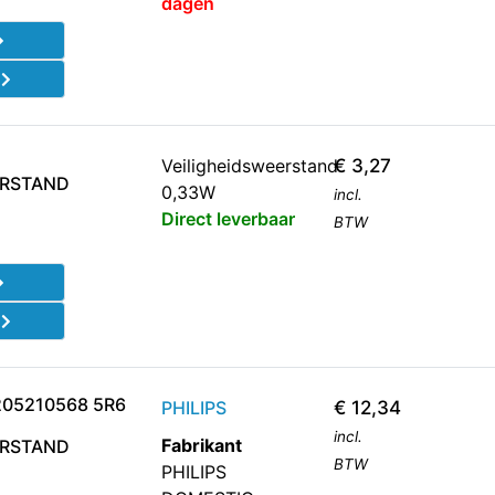
dagen
d
Veiligheidsweerstand
€
3,27
ERSTAND
0,33W
incl.
Direct leverbaar
BTW
d
205210568 5R6
PHILIPS
€
12,34
incl.
Fabrikant
ERSTAND
BTW
PHILIPS