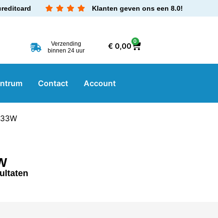
creditcard
Klanten geven ons een 8.0!
0
Verzending
€
0,00
binnen 24 uur
entrum
Contact
Account
0,33W
3W
ultaten