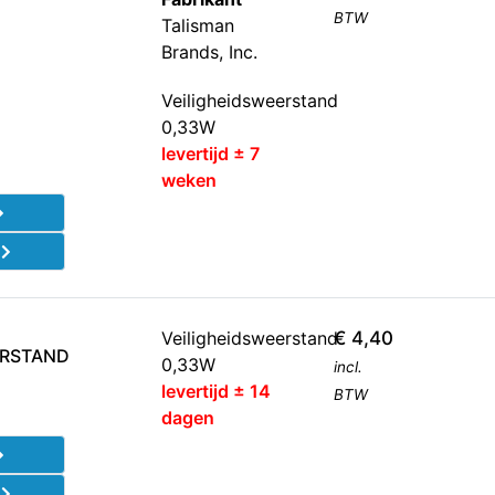
BTW
Talisman
Brands, Inc.
Veiligheidsweerstand
0,33W
levertijd ± 7
weken
d
Veiligheidsweerstand
€
4,40
ERSTAND
0,33W
incl.
levertijd ± 14
BTW
dagen
d