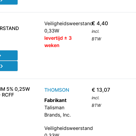
Veiligheidsweerstand
€
4,40
ERSTAND
0,33W
incl.
levertijd ± 3
BTW
weken
d
HM 5% 0,25W
THOMSON
€
13,07
 RCFF
incl.
Fabrikant
BTW
Talisman
Brands, Inc.
Veiligheidsweerstand
0,33W