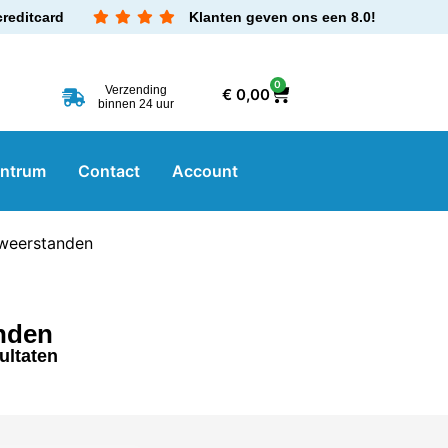
creditcard
Klanten geven ons een 8.0!
0
Verzending
€
0,00
binnen 24 uur
entrum
Contact
Account
weerstanden
nden
ultaten