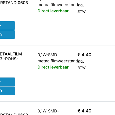
RSTAND 0603
metaalfilmweerstanden
incl.
Direct leverbaar
BTW
d
ETAALFILM-
0,1W-SMD-
€
4,40
3 -ROHS-
metaalfilmweerstanden
incl.
Direct leverbaar
BTW
d
0,1W-SMD-
€
4,40