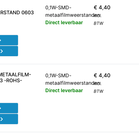
0,1W-SMD-
€
4,40
RSTAND 0603
metaalfilmweerstanden
incl.
Direct leverbaar
BTW
d
METAALFILM-
0,1W-SMD-
€
4,40
3 -ROHS-
metaalfilmweerstanden
incl.
Direct leverbaar
BTW
d