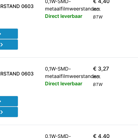
0,1W-SMD-
€
4,40
RSTAND 0603
metaalfilmweerstanden
incl.
Direct leverbaar
BTW
d
0,1W-SMD-
€
3,27
RSTAND 0603
metaalfilmweerstanden
incl.
Direct leverbaar
BTW
d
0,1W-SMD-
€
4,40