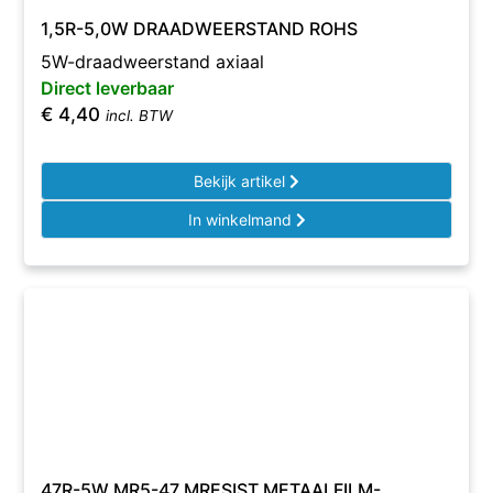
1,5R-5,0W DRAADWEERSTAND ROHS
5W-draadweerstand axiaal
Direct leverbaar
€
4,40
incl. BTW
Bekijk artikel
In winkelmand
47R-5W MR5-47 MRESIST METAALFILM-