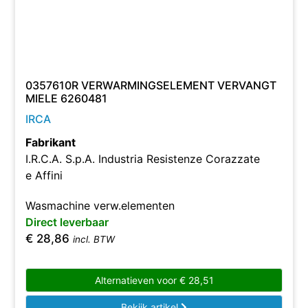
0357610R VERWARMINGSELEMENT VERVANGT
MIELE 6260481
IRCA
Fabrikant
I.R.C.A. S.p.A. Industria Resistenze Corazzate
e Affini
Wasmachine verw.elementen
Direct leverbaar
€
28,86
incl. BTW
Alternatieven voor
€
28,51
Bekijk artikel