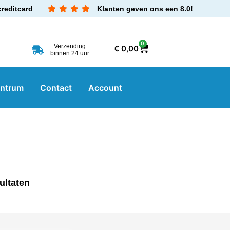
creditcard
Klanten geven ons een 8.0!
0
Verzending
€
0,00
binnen 24 uur
entrum
Contact
Account
ultaten