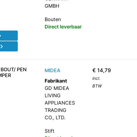
GMBH
Bouten
Direct leverbaar
d
 BOUT/ PEN
MIDEA
€
14,79
MPER
incl.
Fabrikant
BTW
GD MIDEA
LIVING
APPLIANCES
TRADING
CO., LTD.
Stift