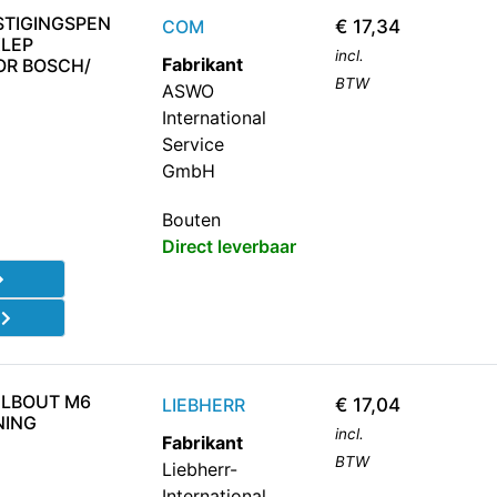
STIGINGSPEN
COM
€
17,34
KLEP
incl.
Fabrikant
OR BOSCH/
BTW
ASWO
International
Service
GmbH
Bouten
Direct leverbaar
d
ELBOUT M6
LIEBHERR
€
17,04
NING
incl.
Fabrikant
BTW
Liebherr-
International