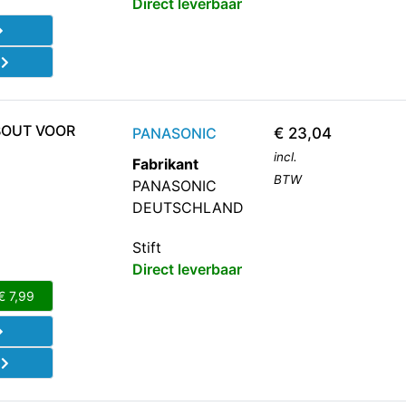
Direct leverbaar
d
BOUT VOOR
PANASONIC
€
23,04
incl.
Fabrikant
BTW
PANASONIC
DEUTSCHLAND
Stift
Direct leverbaar
€
7,99
d