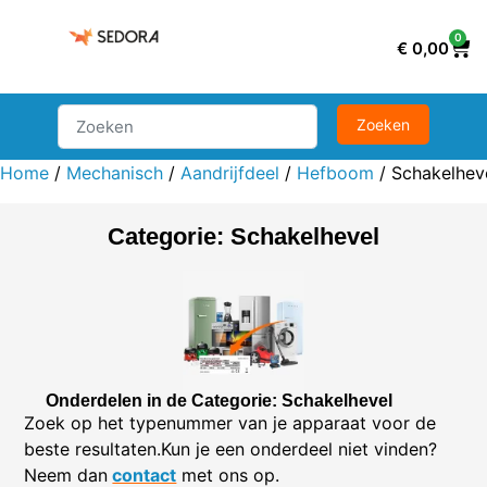
0
€
0,00
Home
/
Mechanisch
/
Aandrijfdeel
/
Hefboom
/ Schakelhev
Categorie: Schakelhevel
Onderdelen in de Categorie: Schakelhevel
Zoek op het typenummer van je apparaat voor de
beste resultaten.Kun je een onderdeel niet vinden?
Neem dan
contact
met ons op.