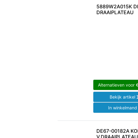
5889W2A015K D
DRAAIPLATEAU
Alternatieven voor
Bekijk artikel
In winkelman
DE67-00182A KO
V.DRAAIPLATEAU