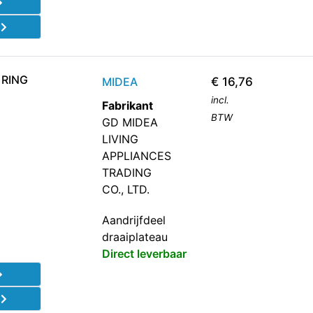
d
 RING
MIDEA
€
16,76
incl.
Fabrikant
BTW
GD MIDEA
LIVING
APPLIANCES
TRADING
CO., LTD.
Aandrijfdeel
draaiplateau
Direct leverbaar
d