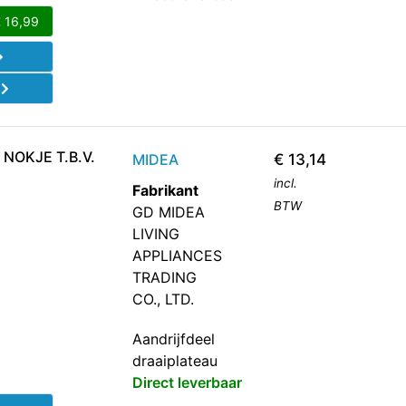
€
16,99
d
NOKJE T.B.V.
MIDEA
€
13,14
incl.
Fabrikant
BTW
GD MIDEA
LIVING
APPLIANCES
TRADING
CO., LTD.
Aandrijfdeel
draaiplateau
Direct leverbaar