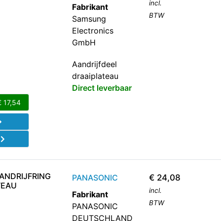
incl.
Fabrikant
BTW
Samsung
Electronics
GmbH
Aandrijfdeel
draaiplateau
Direct leverbaar
€
17,54
d
ANDRIJFRING
PANASONIC
€
24,08
TEAU
incl.
Fabrikant
BTW
PANASONIC
DEUTSCHLAND