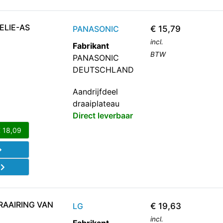
ELIE-AS
PANASONIC
€
15,79
incl.
Fabrikant
BTW
PANASONIC
DEUTSCHLAND
Aandrijfdeel
draaiplateau
Direct leverbaar
€
18,09
d
RAAIRING VAN
LG
€
19,63
incl.