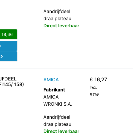
Aandrijfdeel
draaiplateau
Direct leverbaar
€
18,66
d
JFDEEL
AMICA
€
16,27
I145/ 158)
incl.
Fabrikant
BTW
AMICA
WRONKI S.A.
Aandrijfdeel
draaiplateau
Direct leverbaar