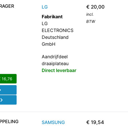
RAGER
LG
€
20,00
incl.
Fabrikant
BTW
LG
ELECTRONICS
Deutschland
GmbH
Aandrijfdeel
draaiplateau
Direct leverbaar
€
16,76
d
PPELING
SAMSUNG
€
19,54