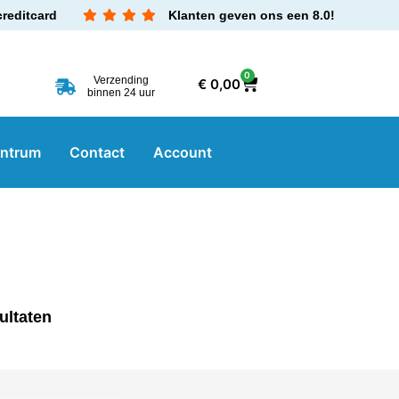
creditcard
Klanten geven ons een 8.0!
0
Verzending
€
0,00
binnen 24 uur
entrum
Contact
Account
ultaten