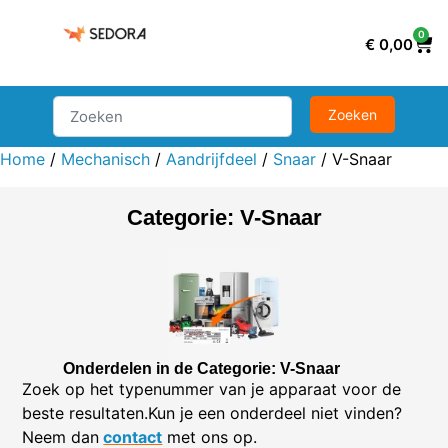
0
€
0,00
Home
/
Mechanisch
/
Aandrijfdeel
/
Snaar
/ V-Snaar
Categorie: V-Snaar
Onderdelen in de Categorie: V-Snaar
Zoek op het typenummer van je apparaat voor de
beste resultaten.Kun je een onderdeel niet vinden?
Neem dan
contact
met ons op.