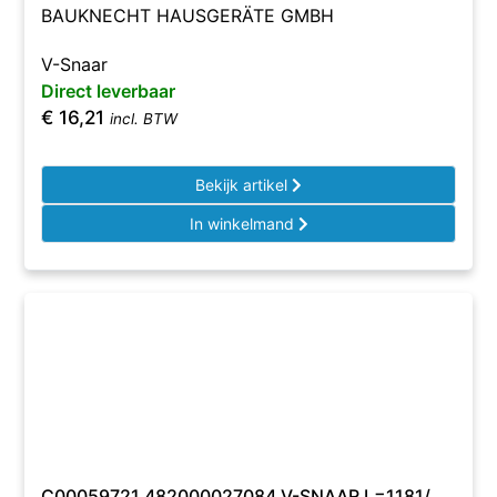
BAUKNECHT HAUSGERÄTE GMBH
V-Snaar
Direct leverbaar
€
16,21
incl. BTW
Bekijk artikel
In winkelmand
C00059721 482000027084 V-SNAAR L=1181/