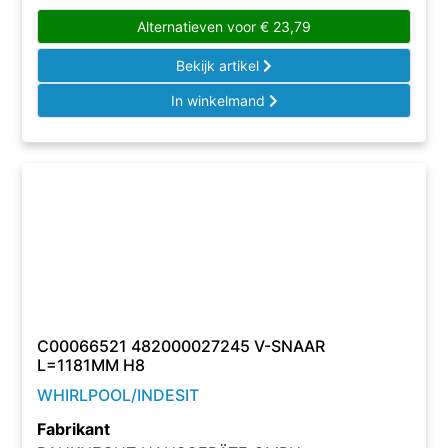
Alternatieven voor
€
23,79
Bekijk artikel
In winkelmand
C00066521 482000027245 V-SNAAR
L=1181MM H8
WHIRLPOOL/INDESIT
Fabrikant