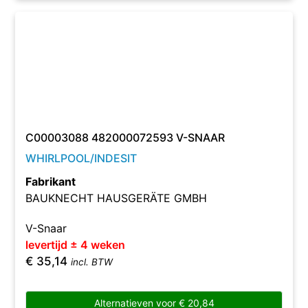
C00003088 482000072593 V-SNAAR
WHIRLPOOL/INDESIT
Fabrikant
BAUKNECHT HAUSGERÄTE GMBH
V-Snaar
levertijd ± 4 weken
€
35,14
incl. BTW
Alternatieven voor
€
20,84