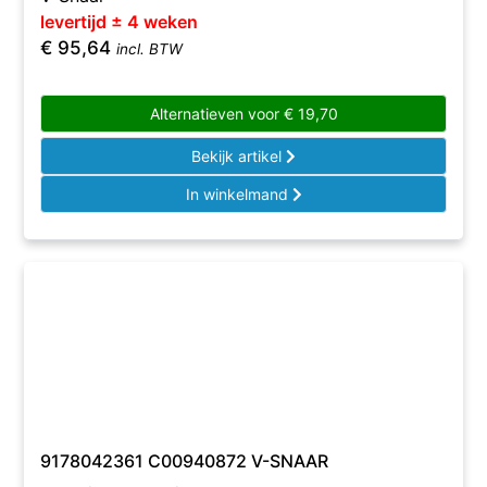
levertijd ± 4 weken
€
95,64
incl. BTW
Alternatieven voor
€
19,70
Bekijk artikel
In winkelmand
9178042361 C00940872 V-SNAAR