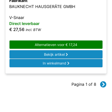
Fabrikant
BAUKNECHT HAUSGERÄTE GMBH
V-Snaar
Direct leverbaar
€
27,56
incl. BTW
Alternatieven voor
€
17,24
Bekijk artikel
In winkelmand
Pagina 1 of 8