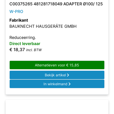
C00375265 481281718049 ADAPTER Ø100/ 125
W-PRO
Fabrikant
BAUKNECHT HAUSGERÄTE GMBH
Reduceerring.
Direct leverbaar
€
18,37
incl. BTW
Alternatieven voor
€
15,85
Bekijk artikel
In winkelmand