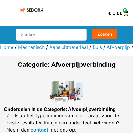
0
€
0,00
Home
/
Mechanisch
/
Aansluitmateriaal
/
Buis
/
Afvoerpijp
/
Categorie: Afvoerpijpverbinding
Onderdelen in de Categorie: Afvoerpijpverbinding
Zoek op het typenummer van je apparaat voor de
beste resultaten.Kun je een onderdeel niet vinden?
Neem dan
contact
met ons op.