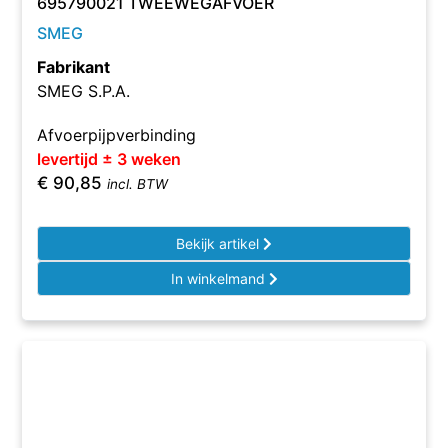
695790021 TWEEWEGAFVOER
SMEG
Fabrikant
SMEG S.P.A.
Afvoerpijpverbinding
levertijd ± 3 weken
€
90,85
incl. BTW
Bekijk artikel
In winkelmand