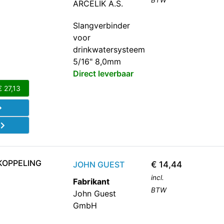
BTW
ARCELIK A.S.
Slangverbinder
voor
drinkwatersysteem
5/16" 8,0mm
Direct leverbaar
€
27,13
d
KOPPELING
JOHN GUEST
€
14,44
incl.
Fabrikant
BTW
John Guest
GmbH