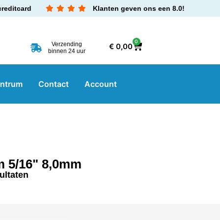
creditcard
Klanten geven ons een 8.0!
0
Verzending
€
0,00
binnen 24 uur
entrum
Contact
Account
m 5/16" 8,0mm
ultaten