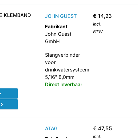
E KLEMBAND
JOHN GUEST
€
14,23
incl.
Fabrikant
BTW
John Guest
GmbH
Slangverbinder
voor
drinkwatersysteem
5/16" 8,0mm
Direct leverbaar
d
ATAG
€
47,55
incl.