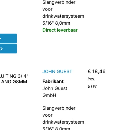
Slangverbinder
voor
drinkwatersysteem
5/16" 8,0mm
Direct leverbaar
d
JOHN GUEST
€
18,46
ITING 3/ 4"
incl.
Fabrikant
SLANG Ø8MM
BTW
John Guest
GmbH
Slangverbinder
voor
drinkwatersysteem
5/16" 8,0mm