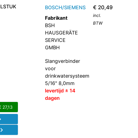
ELSTUK
BOSCH/SIEMENS
€
20,49
incl.
Fabrikant
BTW
BSH
HAUSGERÄTE
SERVICE
GMBH
Slangverbinder
voor
drinkwatersysteem
5/16" 8,0mm
levertijd ± 14
dagen
€
27,13
d