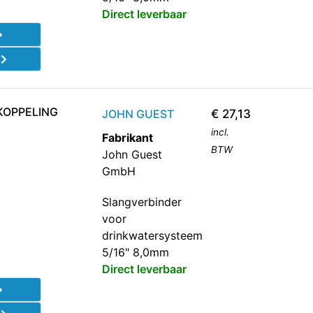
Direct leverbaar
d
KOPPELING
JOHN GUEST
€
27,13
incl.
Fabrikant
BTW
John Guest
GmbH
Slangverbinder
voor
drinkwatersysteem
5/16" 8,0mm
Direct leverbaar