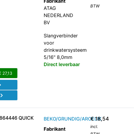
Fabrikant
BTW
ATAG
NEDERLAND
BV
Slangverbinder
voor
drinkwatersysteem
5/16" 8,0mm
Direct leverbaar
€
27,13
d
864446 QUICK
BEKO/GRUNDIG/ARCELIK
€
18,54
incl.
Fabrikant