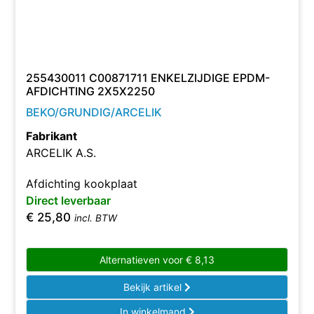
255430011 C00871711 ENKELZIJDIGE EPDM-
AFDICHTING 2X5X2250
BEKO/GRUNDIG/ARCELIK
Fabrikant
ARCELIK A.S.
Afdichting kookplaat
Direct leverbaar
€
25,80
incl. BTW
Alternatieven voor
€
8,13
Bekijk artikel
In winkelmand