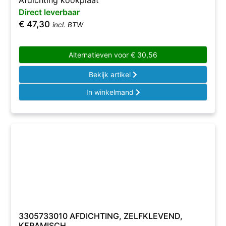
Afdichting kookplaat
Direct leverbaar
€
47,30
incl. BTW
Alternatieven voor
€
30,56
Bekijk artikel
In winkelmand
3305733010 AFDICHTING, ZELFKLEVEND,
KERAMISCH