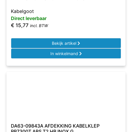
Kabelgoot
Direct leverbaar
€
15,77
incl. BTW
Bekijk artikel
In winkelmand
DA63-09843A AFDEKKING KABELKLEP
RB7300T ABS T2 HB INOX G