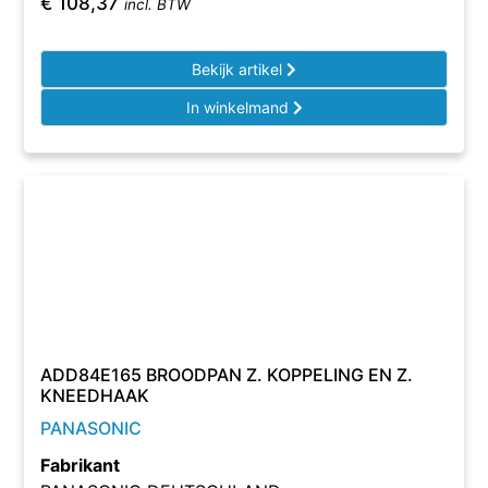
€
108,37
incl. BTW
Bekijk artikel
In winkelmand
ADD84E165 BROODPAN Z. KOPPELING EN Z.
KNEEDHAAK
PANASONIC
Fabrikant