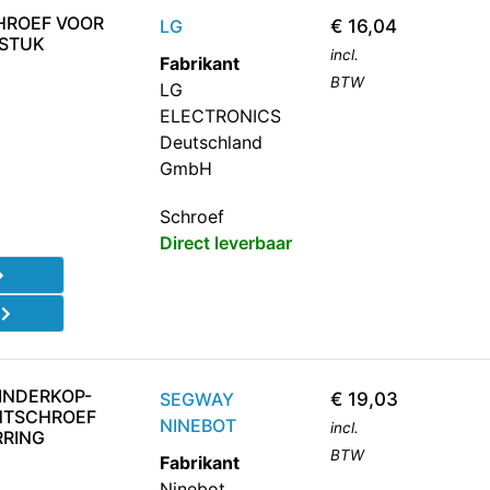
HROEF VOOR
LG
€
16,04
 STUK
incl.
Fabrikant
BTW
LG
ELECTRONICS
Deutschland
GmbH
Schroef
Direct leverbaar
d
LINDERKOP-
SEGWAY
€
19,03
NTSCHROEF
NINEBOT
incl.
RRING
BTW
Fabrikant
Ninebot