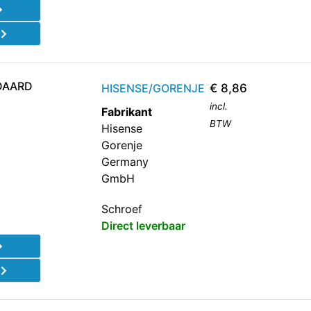
d
DAARD
HISENSE/GORENJE
€
8,86
incl.
Fabrikant
BTW
Hisense
Gorenje
Germany
GmbH
Schroef
Direct leverbaar
d