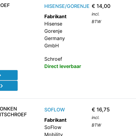
ROEF
HISENSE/GORENJE
€
14,00
incl.
Fabrikant
BTW
Hisense
Gorenje
Germany
GmbH
Schroef
Direct leverbaar
d
ZONKEN
SOFLOW
€
16,75
NTSCHROEF
incl.
Fabrikant
BTW
SoFlow
Mobility