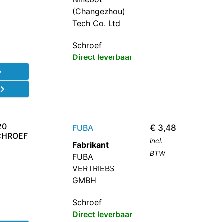
(Changezhou)
Tech Co. Ltd
Schroef
Direct leverbaar
d
20
FUBA
€
3,48
CHROEF
incl.
Fabrikant
BTW
FUBA
VERTRIEBS
GMBH
Schroef
Direct leverbaar