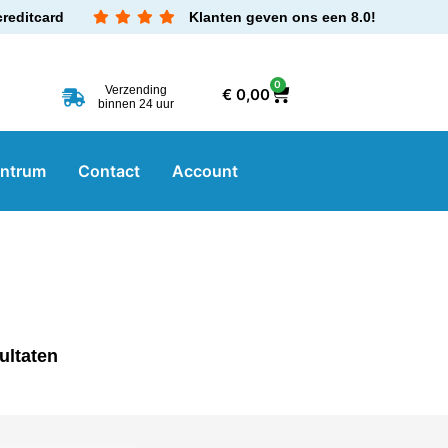
creditcard
Klanten geven ons een 8.0!
0
Verzending
€
0,00
binnen 24 uur
entrum
Contact
Account
ultaten