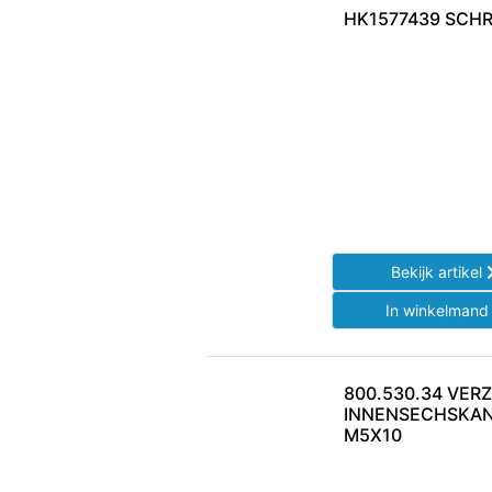
HK1577439 SCH
Bekijk artikel
In winkelman
800.530.34 VER
INNENSECHSKA
M5X10