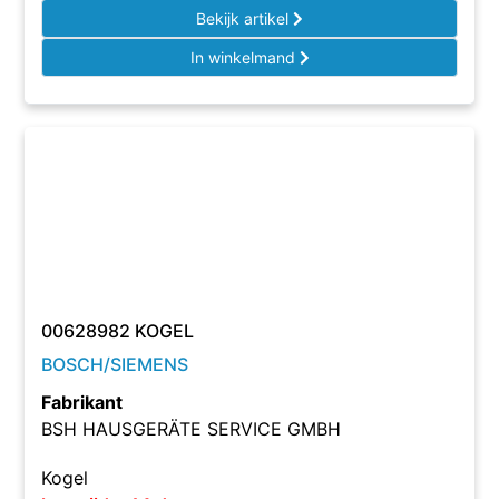
Bekijk artikel
In winkelmand
00628982 KOGEL
BOSCH/SIEMENS
Fabrikant
BSH HAUSGERÄTE SERVICE GMBH
Kogel