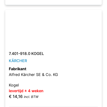
7.401-918.0 KOGEL
KÄRCHER
Fabrikant
Alfred Kärcher SE & Co. KG
Kogel
levertijd ± 4 weken
€
14,16
incl. BTW