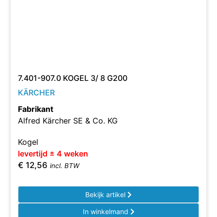
7.401-907.0 KOGEL 3/ 8 G200
KÄRCHER
Fabrikant
Alfred Kärcher SE & Co. KG
Kogel
levertijd ± 4 weken
€
12,56
incl. BTW
Bekijk artikel
In winkelmand