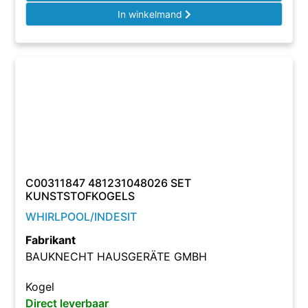
In winkelmand
C00311847 481231048026 SET
KUNSTSTOFKOGELS
WHIRLPOOL/INDESIT
Fabrikant
BAUKNECHT HAUSGERÄTE GMBH
Kogel
Direct leverbaar