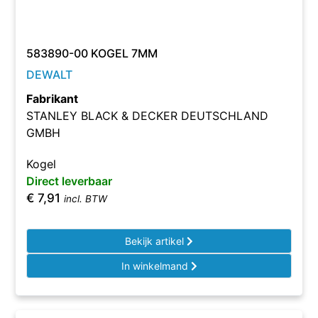
583890-00 KOGEL 7MM
DEWALT
Fabrikant
STANLEY BLACK & DECKER DEUTSCHLAND
GMBH
Kogel
Direct leverbaar
€
7,91
incl. BTW
Bekijk artikel
In winkelmand