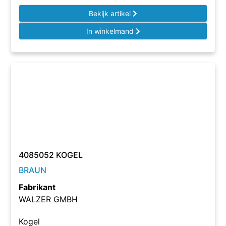
Bekijk artikel
In winkelmand
4085052 KOGEL
BRAUN
Fabrikant
WALZER GMBH
Kogel