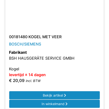
00181480 KOGEL MET VEER
BOSCH/SIEMENS
Fabrikant
BSH HAUSGERÄTE SERVICE GMBH
Kogel
levertijd ± 14 dagen
€
20,09
incl. BTW
Bekijk artikel
In winkelmand