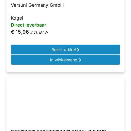
Versuni Germany GmbH
Kogel
Direct leverbaar
€
15,96
incl. BTW
Bekijk artikel
In winkelmand