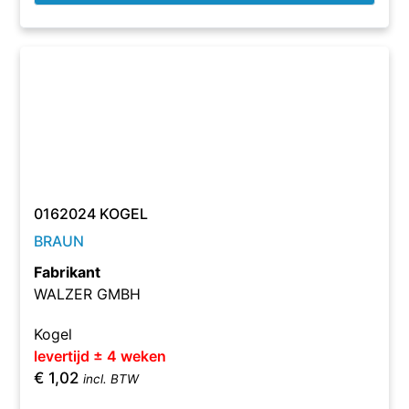
0162024 KOGEL
BRAUN
Fabrikant
WALZER GMBH
Kogel
levertijd ± 4 weken
€
1,02
incl. BTW