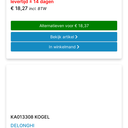
levertijd ± 14 dagen
€
18,27
incl. BTW
Alternatieven voor
€
18,37
Bekijk artikel
In winkelmand
KA013308 KOGEL
DELONGHI