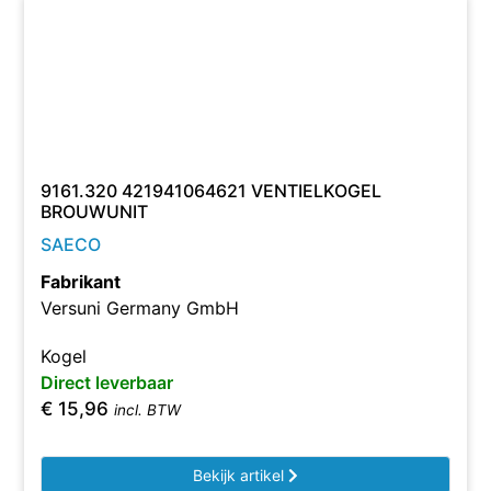
9161.320 421941064621 VENTIELKOGEL
BROUWUNIT
SAECO
Fabrikant
Versuni Germany GmbH
Kogel
Direct leverbaar
€
15,96
incl. BTW
Bekijk artikel