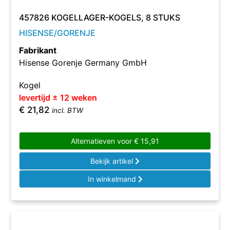
457826 KOGELLAGER-KOGELS, 8 STUKS
HISENSE/GORENJE
Fabrikant
Hisense Gorenje Germany GmbH
Kogel
levertijd ± 12 weken
€
21,82
incl. BTW
Alternatieven voor
€
15,91
Bekijk artikel
In winkelmand