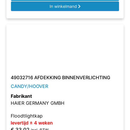
In winkelmand
49032716 AFDEKKING BINNENVERLICHTING
CANDY/HOOVER
Fabrikant
HAIER GERMANY GMBH
Floodtlightkap
levertijd ± 4 weken
€
33,02