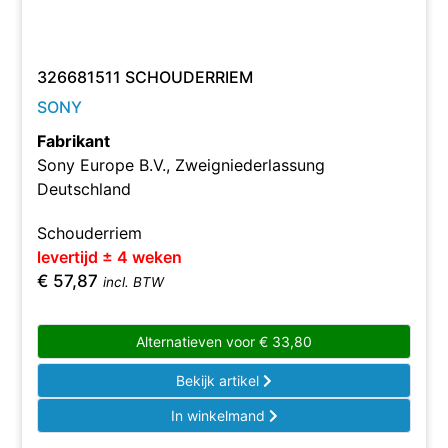
326681511 SCHOUDERRIEM
SONY
Fabrikant
Sony Europe B.V., Zweigniederlassung
Deutschland
Schouderriem
levertijd ± 4 weken
€
57,87
incl. BTW
Alternatieven voor
€
33,80
Bekijk artikel
In winkelmand